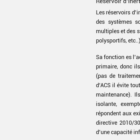
Réservoir d’iner
Les réservoirs d’
des systèmes so
multiples et des 
polysportifs, etc..)
Sa fonction es l’
primaire, donc il
(pas de traiteme
d’ACS il évite to
maintenance). Il
isolante, exempt
répondent aux exi
directive 2010/3
d’une capacité inf