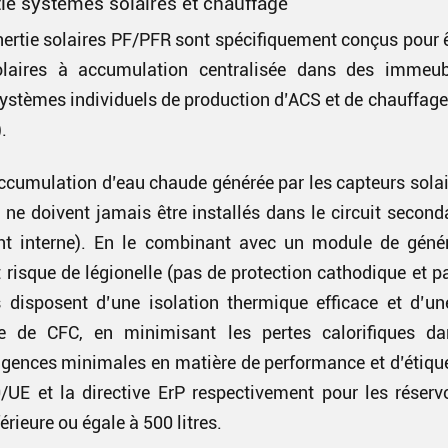
tie systèmes solaires et chauffage
inertie solaires PF/PFR sont spécifiquement conçus pour ê
laires à accumulation centralisée dans des immeu
systèmes individuels de production d’ACS et de chauffage 
.
accumulation d’eau chaude générée par les capteurs solair
s ne doivent jamais être installés dans le circuit second
nt interne). En le combinant avec un module de géné
ut risque de légionelle (pas de protection cathodique et p
s disposent d’une isolation thermique efficace et d’u
e de CFC, en minimisant les pertes calorifiques dan
gences minimales en matière de performance et d’étique
0/UE et la directive ErP respectivement pour les réserv
érieure ou égale à 500 litres.