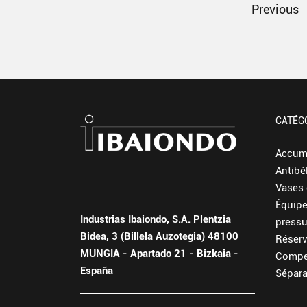
Previous
CATÉG
Accum
Antibé
Vases 
Équip
Industrias Ibaiondo, S.A. Plentzia
pressu
Bidea, 3 (Billela Auzotegia) 48100
Réserv
MUNGIA - Apartado 21 - Bizkaia -
Compe
España
Sépara