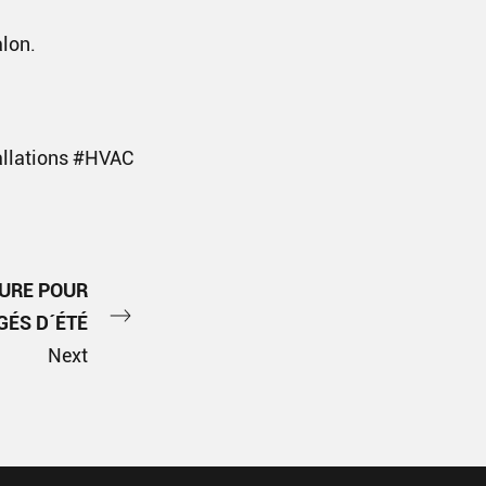
alon.
allations #HVAC
URE POUR
GÉS D´ÉTÉ
Next