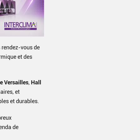
es rendez-vous de
ermique et des
e Versailles
,
Hall
aires, et
bles et durables.
breux
genda de